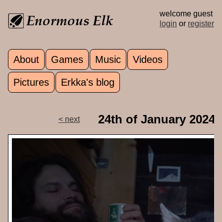
Skip to main content
welcome guest
login
or
register
About
Games
Music
Videos
Main menu
Pictures
Erkka's blog
24th of January 2024
< next