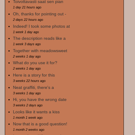
Toivottavasti saat sen pian
1 day 21 hours
ago
Oh, thanks for pointing out -
2 days 22 hours
ago
Indeed! I took some photos at
1 week 1 day
ago
The description reads like a
1 week 3 days
ago
Together with meadowsweet
2 weeks 1 day
ago
What do you use it for?
2 weeks 1 day
ago
Here is a story for this
3 weeks 22 hours
ago
Neat graffiti, there's a
3 weeks 1 day
ago
Hi, you have the wrong date
3 weeks 2 days
ago
Looks like it wants a kiss
1 month 1 week
ago
Now that is a good question!
1 month 2 weeks
ago