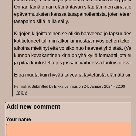
Onhan tämä oman elämäntavan ylläpitäminen aina ajoitta
epävarmuuksien kanssa tasapainoilemista, joten eteenp
tasapaino sillä lailla säily.
Kirjojen kirjoittaminen se olikin haaveena jo lapsuudessa
kotitietoneet tuli niin alkoi kiinnostaa myös pelien tekem
aikoina miettinyt että voisiko nuo haaveet yhdistää. (Vaikk
kunnon kovakantinen kirja on yhä kyllä formaatti jota erit
ja pitää kuulostella jos jossain vaiheessa tuntuis olevan s
Eipä muuta kuin hyvää talvea ja täyteläistä elämätä sinne
Permalink
Submitted by
Erkka Lehmus
on 24. January 2024 - 22:00
reply
Add new comment
Your name