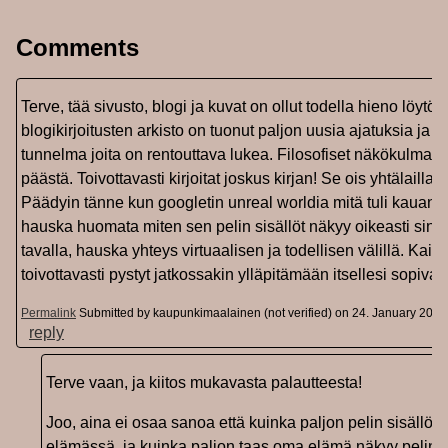
Comments
Terve, tää sivusto, blogi ja kuvat on ollut todella hieno löytö.
blogikirjoitusten arkisto on tuonut paljon uusia ajatuksia ja k
tunnelma joita on rentouttava lukea. Filosofiset näkökulmat o
päästä. Toivottavasti kirjoitat joskus kirjan! Se ois yhtälailla
Päädyin tänne kun googletin unreal worldia mitä tuli kauan si
hauska huomata miten sen pelin sisällöt näkyy oikeasti sinu
tavalla, hauska yhteys virtuaalisen ja todellisen välillä. Kai
toivottavasti pystyt jatkossakin ylläpitämään itsellesi sopiv
Permalink
Submitted by
kaupunkimaalainen (not verified)
on 24. January 2024 
reply
Terve vaan, ja kiitos mukavasta palautteesta!
Joo, aina ei osaa sanoa että kuinka paljon pelin sisällöt
elämässä, ja kuinka paljon taas oma elämä näkyy pelin si